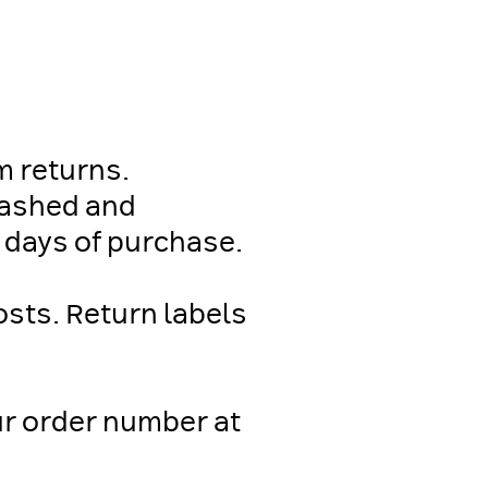
om returns.
washed and
 days of purchase.
osts. Return labels
our order number at