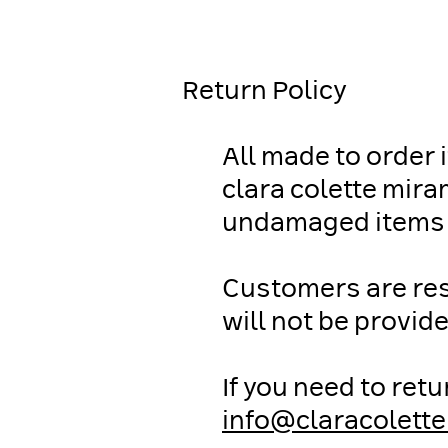
Return Policy
All made to order 
clara colette mir
undamaged items f
Customers are resp
will not be provid
If you need to ret
info@claracolett