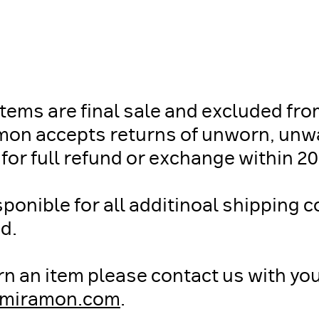
items are final sale and excluded fr
amon accepts returns of unworn, un
or full refund or exchange within 20
onible for all additinoal shipping c
ed.
urn an item please contact us with y
emiramon.com
.