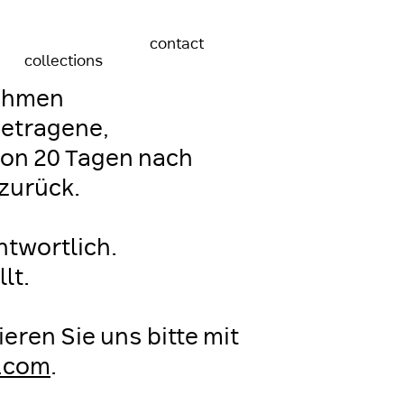
contact
collections
nahmen
getragene,
von 20 Tagen nach
zurück.
ntwortlich.
lt.
ren Sie uns bitte mit
.com
.